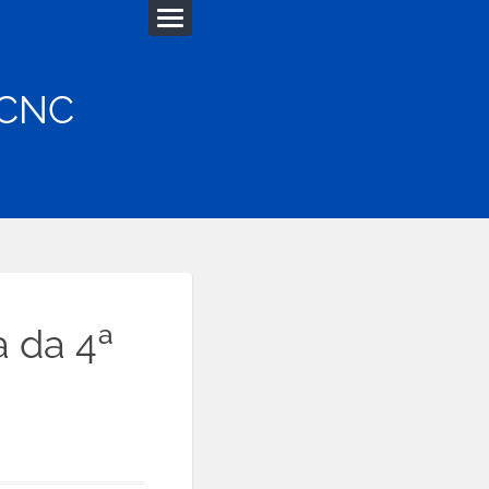
 CNC
a da 4ª