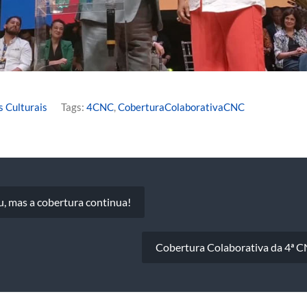
s Culturais
Tags:
4CNC
,
CoberturaColaborativaCNC
o
, mas a cobertura continua!
Cobertura Colaborativa da 4ª 