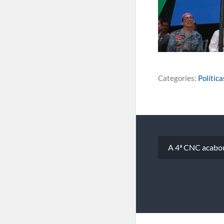
Categories:
Política
Navegaçã
A 4ª CNC acabou
de
Post